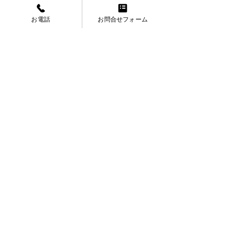
お電話
お問合せフォーム
mh.motoring&co.株式会社
〒503-2312
岐阜県安八郡神戸町下宮1832-2
電話
0584-28-0012
FAX
0584-28-0013
HOME
買取実績
買取の流れ
お問合せ
プライバシーポリシー