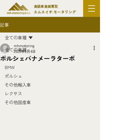
高級車高価買取
エムエイチ.モータリング
記事
全ての車種
mhmotoring
全ての車種
2025年9月4日
ポルシェパナメーラターボ
ベンツ
BMW
ポルシェ
その他輸入車
レクサス
その他国産車