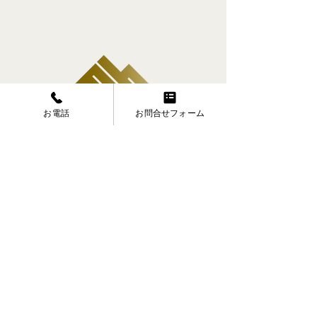
お電話
お問合せフォーム
mh.motoring&co.株式会社
〒503-2312
岐阜県安八郡神戸町下宮1832-2
電話
0584-28-0012
FAX
0584-28-0013
HOME
買取実績
買取の流れ
お問合せ
プライバシーポリシー