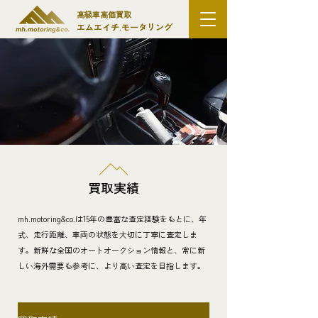
高級車高価買取
エムエイチ.モータリング
買取実績
mh.motoring&co.は15年の豊富な査定経験をもとに、年
式、走行距離、車両の状態を大切に丁寧に査定しま
す。新鮮な全国のオートオークション情報と、常に新
しい海外需要も参考に、より高い査定を目指します。